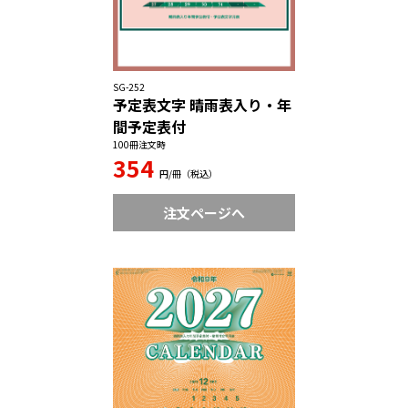
SG-252
予定表文字 晴雨表入り・年
間予定表付
100冊注文時
354
円/冊（税込）
注文ページへ