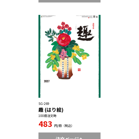
SG-269
趣 (はり絵)
100冊注文時
483
円/冊（税込）
注文ページへ