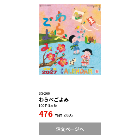
SG-266
わらべごよみ
100冊注文時
476
円/冊（税込）
注文ページへ