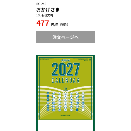
SG-249
おかげさま
100冊注文時
477
円/冊（税込）
注文ページへ