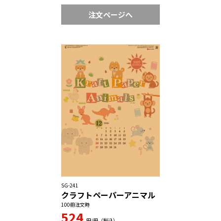
注文ページへ
SG-241
クラフトペーパーアニマル
100冊注文時
524
円/冊（税込）