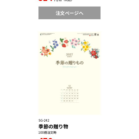
注文ページへ
SG-242
季節の贈り物
100冊注文時