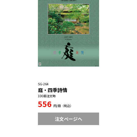
SG-264
庭・四季詩情
100冊注文時
556
円/冊（税込）
注文ページへ