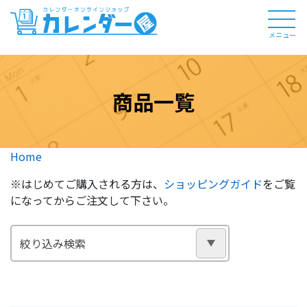
メニュー
商品一覧
Home
※はじめてご購入される方は、
ショッピングガイド
をご覧
になってからご注文して下さい。
絞り込み検索