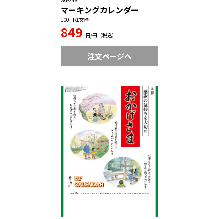
SG-248
マーキングカレンダー
100冊注文時
849
円/冊（税込）
注文ページへ