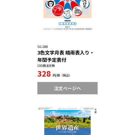
SG-288
3色文字月表 晴雨表入り・
年間予定表付
100冊注文時
328
円/冊（税込）
注文ページへ