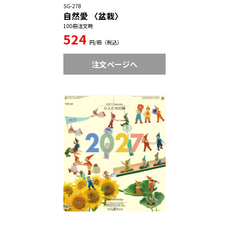
SG-278
自然愛 〈盆栽〉
100冊注文時
524
円/冊（税込）
注文ページへ