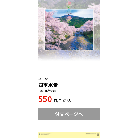
SG-294
四季水景
100冊注文時
550
円/冊（税込）
注文ページへ