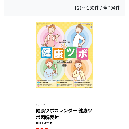
121～150件 / 全794件
SG-274
健康ツボカレンダー 健康ツ
ボ図解表付
100冊注文時