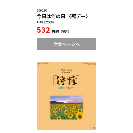
SG-280
今日は何の日 〈冠デー〉
100冊注文時
532
円/冊（税込）
注文ページへ