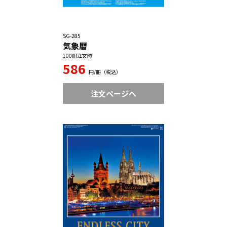
SG-285
気象暦
100冊注文時
586
円/冊（税込）
注文ページへ