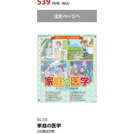
539
円/冊（税込）
注文ページへ
SG-275
家庭の医学
100冊注文時