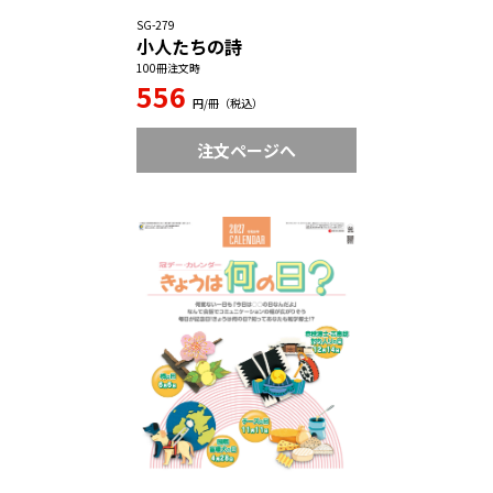
SG-279
小人たちの詩
100冊注文時
556
円/冊（税込）
注文ページへ