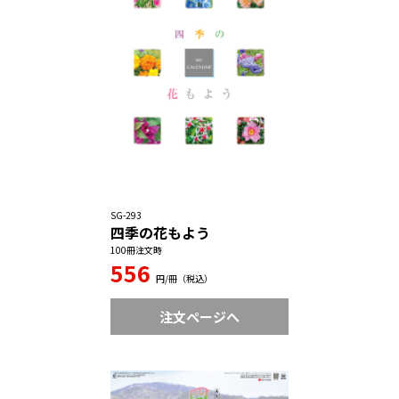
SG-293
四季の花もよう
100冊注文時
556
円/冊（税込）
注文ページへ