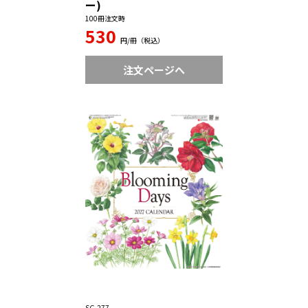
ー)
100冊注文時
530
円/冊（税込）
注文ページへ
SG-277