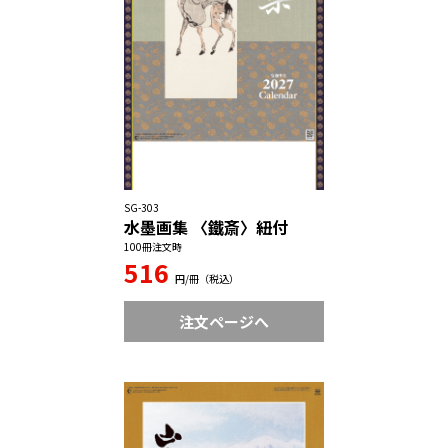
SG-303
水墨画集 〈鐵斎〉紐付
100冊注文時
516
円/冊（税込）
注文ページへ