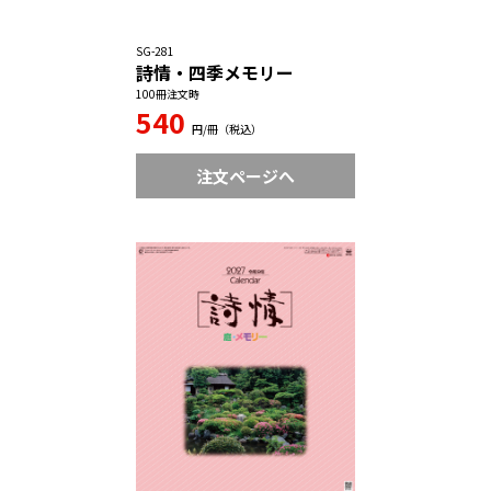
SG-281
詩情・四季メモリー
100冊注文時
540
円/冊（税込）
注文ページへ