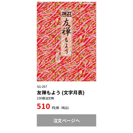
SG-297
友禅もよう (文字月表)
100冊注文時
510
円/冊（税込）
注文ページへ