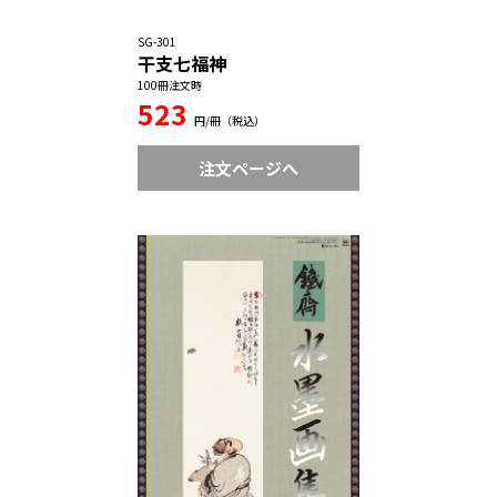
SG-301
干支七福神
100冊注文時
523
円/冊（税込）
注文ページへ