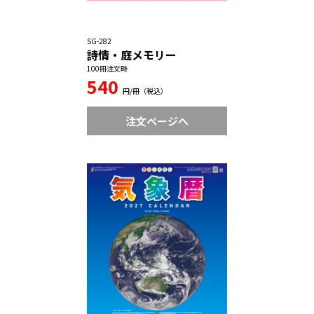
SG-282
詩情・庭メモリー
100冊注文時
540
円/冊（税込）
注文ページへ