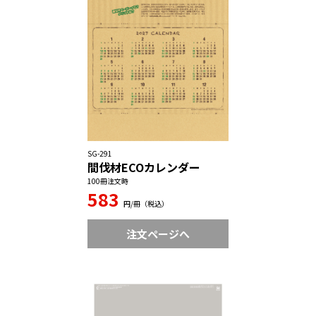
SG-291
間伐材ECOカレンダー
100冊注文時
583
円/冊（税込）
注文ページへ