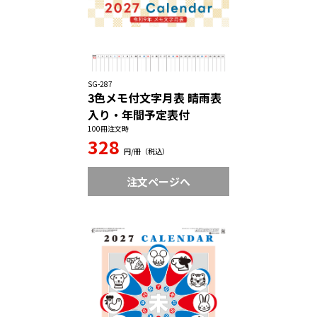
SG-287
3色メモ付文字月表 晴雨表
入り・年間予定表付
100冊注文時
328
円/冊（税込）
注文ページへ