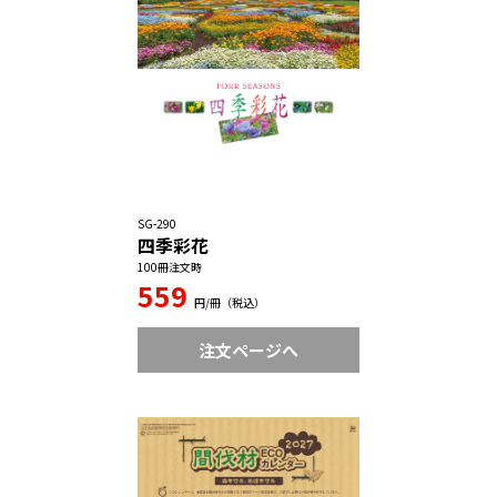
SG-290
四季彩花
100冊注文時
559
円/冊（税込）
注文ページへ