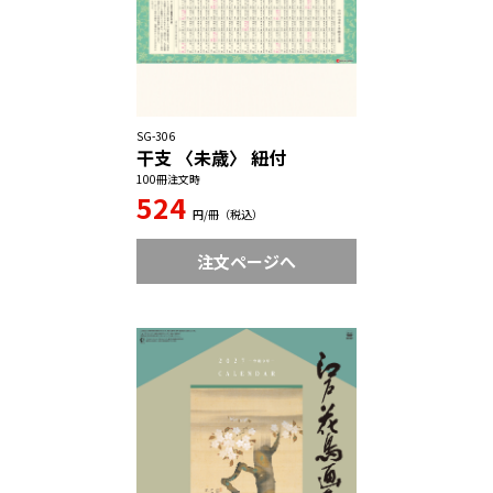
SG-306
干支 〈未歳〉 紐付
100冊注文時
524
円/冊（税込）
注文ページへ