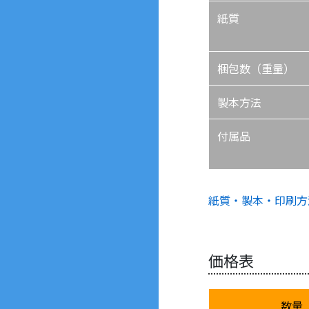
紙質
梱包数（重量）
製本方法
付属品
紙質・製本・印刷方
価格表
数量