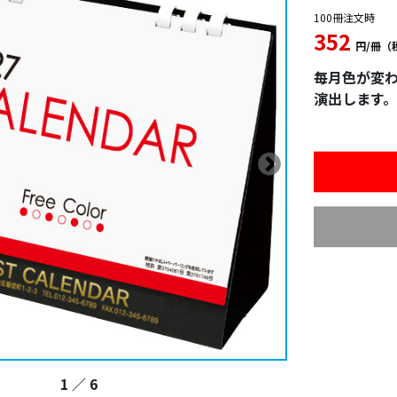
100冊注文時
352
円/冊（
毎月色が変
演出します。
1
／
6