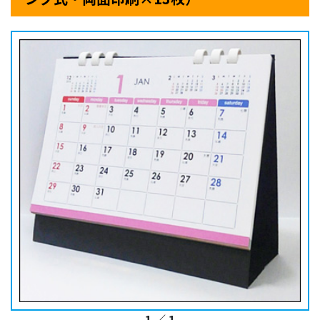
1
／
1