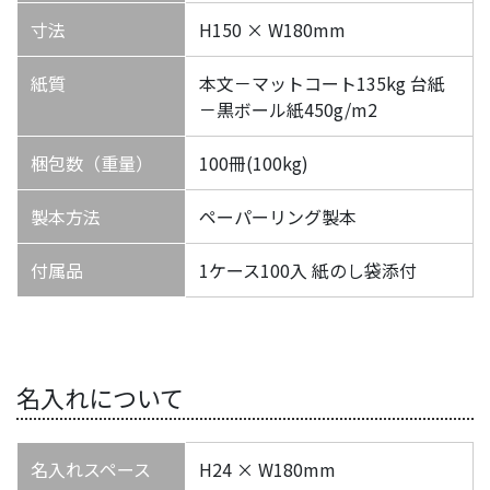
寸法
H150 × W180mm
紙質
本文－マットコート135kg 台紙
－黒ボール紙450g/m2
梱包数（重量）
100冊(100kg)
製本方法
ペーパーリング製本
付属品
1ケース100入 紙のし袋添付
名入れについて
名入れスペース
H24 × W180mm