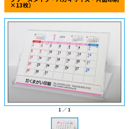
×13枚）
1
／
1