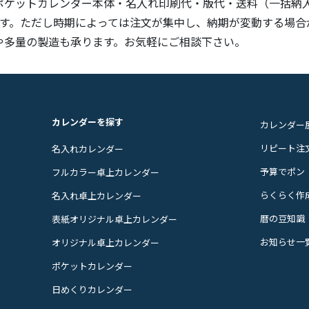
ポケットカレンダー本体・名入れ印刷代・版代・送料（一括納
です。ただし時期によっては注文が集中し、納期が変動する場合
や多量の製造も承ります。お気軽にご相談下さい。
カレンダーを探す
カレンダー
リピート注
名入れカレンダー
予算でポン
フルカラー卓上カレンダー
らくらく作
名入れ卓上カレンダー
暦の豆知識
表紙オリジナル卓上カレンダー
お知らせ一
オリジナル卓上カレンダー
ポケットカレンダー
日めくりカレンダー