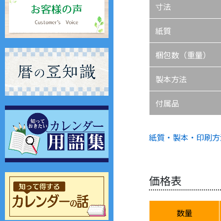
寸法
紙質
梱包数（重量）
製本方法
付属品
紙質・製本・印刷方
価格表
数量