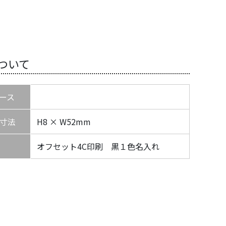
ついて
ース
寸法
H8 × W52mm
オフセット4C印刷 黒１色名入れ