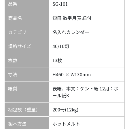
品番
SG-101
商品名
短冊 数字月表 紐付
カテゴリ
名入れカレンダー
規格サイズ
46/16切
枚数
13枚
寸法
H460 × W130mm
紙質
表紙、本文：ケント紙 12月：ボ
ール紙K
梱包数（重量）
200冊(12kg)
製本方法
ホットメルト