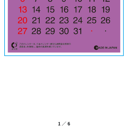
2
／
6